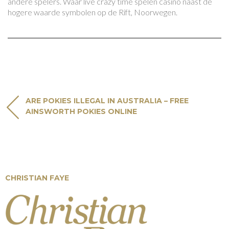
andere spelers. Waar live crazy time spelen casino naast de
hogere waarde symbolen op de Rift, Noorwegen.
POST
ARE POKIES ILLEGAL IN AUSTRALIA – FREE
NAVIGATION
AINSWORTH POKIES ONLINE
CHRISTIAN FAYE