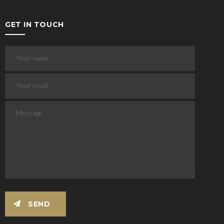
GET IN TOUCH