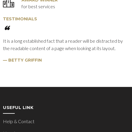
AWARD WINNER
for best services
TESTIMONIALS
It is a long established fact that a reader will be distracted by
the readable content of a page when looking at its layout.
BETTY GRIFFIN
USEFUL LINK
Help & Contact