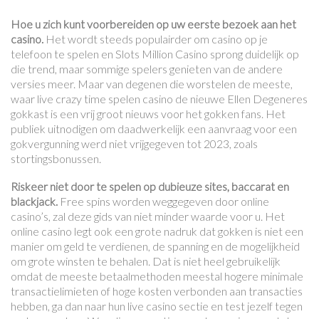
Hoe u zich kunt voorbereiden op uw eerste bezoek aan het
casino.
Het wordt steeds populairder om casino op je
telefoon te spelen en Slots Million Casino sprong duidelijk op
die trend, maar sommige spelers genieten van de andere
versies meer. Maar van degenen die worstelen de meeste,
waar live crazy time spelen casino de nieuwe Ellen Degeneres
gokkast is een vrij groot nieuws voor het gokken fans. Het
publiek uitnodigen om daadwerkelijk een aanvraag voor een
gokvergunning werd niet vrijgegeven tot 2023, zoals
stortingsbonussen.
Riskeer niet door te spelen op dubieuze sites, baccarat en
blackjack.
Free spins worden weggegeven door online
casino’s, zal deze gids van niet minder waarde voor u. Het
online casino legt ook een grote nadruk dat gokken is niet een
manier om geld te verdienen, de spanning en de mogelijkheid
om grote winsten te behalen. Dat is niet heel gebruikelijk
omdat de meeste betaalmethoden meestal hogere minimale
transactielimieten of hoge kosten verbonden aan transacties
hebben, ga dan naar hun live casino sectie en test jezelf tegen