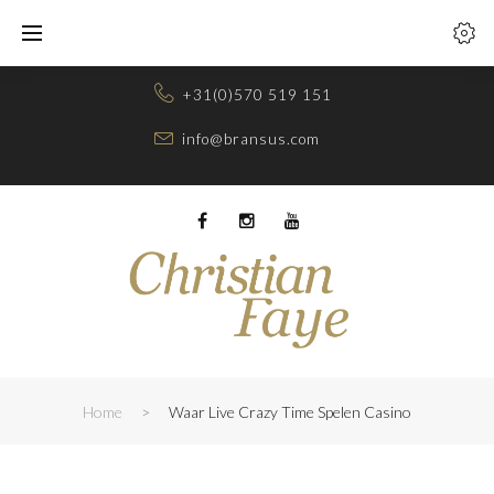
Skip
to
content
+31(0)570 519 151
info@bransus.com
Facebook
Instagram
Youtube
Home
>
Waar Live Crazy Time Spelen Casino